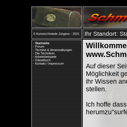
Ihr Standort:
St
© Kunstschmiede Jürgens - 2021
-
Startseite
Willkomme
-
Forum
-
Termine & Veranstaltungen
www.Schmi
-
Die Techniken
-
Arbeitsbeispiele
-
Gästebuch
-
Kontakt / Impressum
Auf dieser Se
Möglichkeit g
ihr Wissen an
stellen.
Ich hoffe das
herumzu"surf